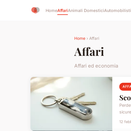
Home
Affari
Animali Domestici
Automobilist
Home
› Affari
Affari
Affari ed economia
AFFA
Sco
Perdet
sicure
12 feb