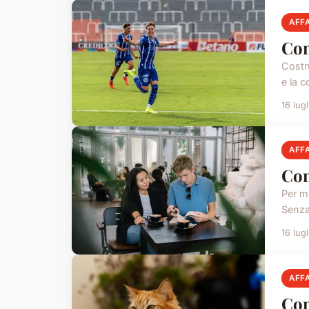
AFFA
Com
Costru
e la c
16 lug
AFFA
Com
Per mi
Senza 
16 lug
AFFA
Com