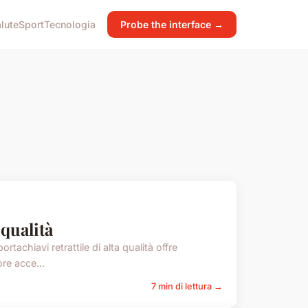
lute
Sport
Tecnologia
Probe the interface →
 qualità
tachiavi retrattile di alta qualità offre
ore acce...
7 min di lettura →