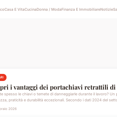
ico
Casa E Vita
Cucina
Donna / Moda
Finanza E Immobiliare
Notizie
Sa
RI
pri i vantaggi dei portachiavi retrattili di
e spesso le chiavi o temete di danneggiarle durante il lavoro? Un por
zza, praticità e durabilità eccezionali. Secondo i dati 2024 del sett
braio 2026