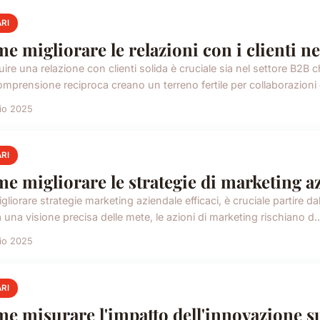
RI
e migliorare le relazioni con i clienti nel
ire una relazione con clienti solida è cruciale sia nel settore B2B c
omprensione reciproca creano un terreno fertile per collaborazioni 
lio 2025
RI
e migliorare le strategie di marketing a
gliorare strategie marketing aziendale efficaci, è cruciale partire dall
una visione precisa delle mete, le azioni di marketing rischiano d..
lio 2025
RI
e misurare l'impatto dell'innovazione su