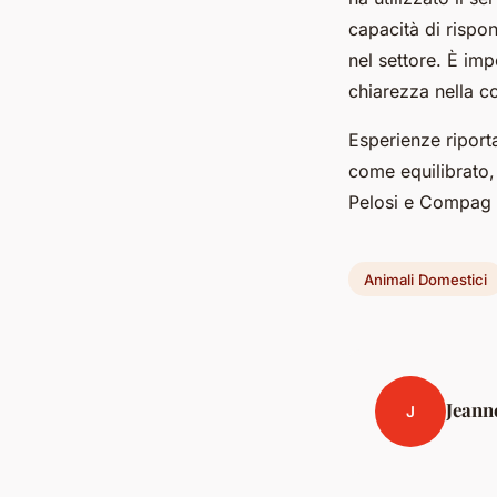
capacità di risp
nel settore. È imp
chiarezza nella c
Esperienze riporta
come equilibrato,
Pelosi e Compag u
Animali Domestici
Jeann
J