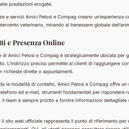
elle prestazioni erogate.
e e servizi Amici Pelosi e Compag creano un’esperienza c
intervento veterinario, mirando al benessere globale dell’ani
tti e Presenza Online
e di Amici Pelosi e Compag è strategicamente ubicata per gar
. L’indirizzo preciso permette ai clienti di raggiungere con
er richieste dirette o appuntamenti.
da le modalità di contatto, Amici Pelosi e Compag offre un s
e telefono ed e-mail, strumenti fondamentali per rispondere 
 Il team è sempre pronto a fornire informazioni dettagliate 
, il sito web ufficiale rappresenta il punto di riferimento per
aggiornamenti. Qui, gli utenti possono consultare risorse uti