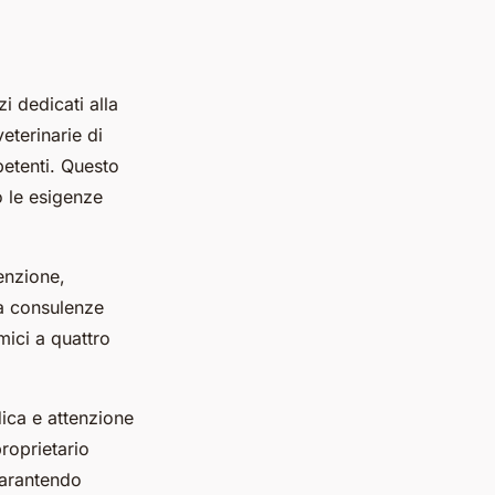
i dedicati alla
veterinarie di
petenti. Questo
 le esigenze
enzione,
 a consulenze
mici a quattro
dica e attenzione
roprietario
 garantendo