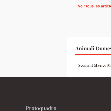
Voir tous les arti
Animali Domest
Scopri il Magico 
Protoquadro