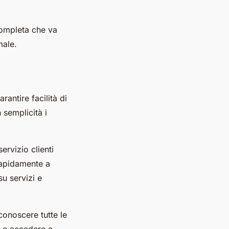
ompleta che va
male.
antire facilità di
 semplicità i
ervizio clienti
rapidamente a
su servizi e
 conoscere tutte le
li e accedere a