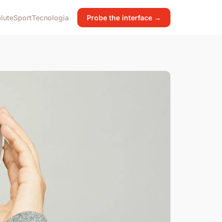
lute
Sport
Tecnologia
Probe the interface →