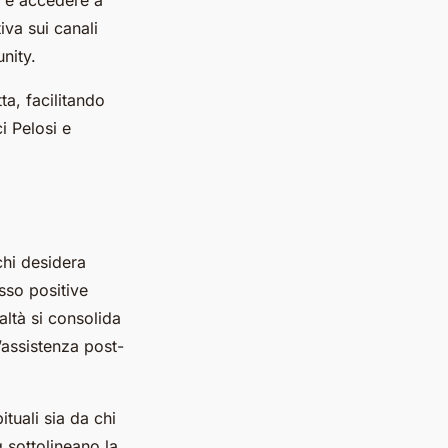
va sui canali
nity.
ta, facilitando
i Pelosi e
hi desidera
esso positive
altà si consolida
l’assistenza post-
ituali sia da chi
 sottolineano la