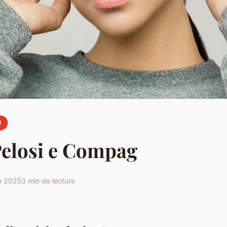
I
Pelosi e Compag
io 2025
3 min de lecture