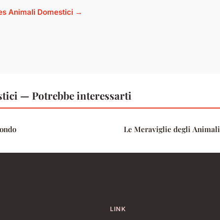
cles Animali Domestici →
ici — Potrebbe interessarti
Mondo
Le Meraviglie degli Animal
LINK