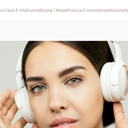
ico
Casa E Vita
Cucina
Donna / Moda
Finanza E Immobiliare
Notizie
Sa