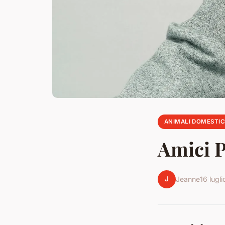
ANIMALI DOMESTIC
Amici 
J
Jeanne
16 lugl