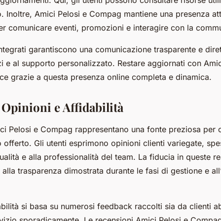
o. Inoltre, Amici Pelosi e Compag mantiene una presenza atti
i per comunicare eventi, promozioni e interagire con la commu
integrati garantiscono una comunicazione trasparente e diret
zi e al supporto personalizzato. Restare aggiornati con Amic
e grazie a questa presenza online completa e dinamica.
Opinioni e Affidabilità
ci Pelosi e Compag rappresentano una fonte preziosa per c
io offerto. Gli utenti esprimono opinioni clienti variegate, sp
ualità e alla professionalità del team. La fiducia in queste re
 alla trasparenza dimostrata durante le fasi di gestione e al
dabilità si basa su numerosi feedback raccolti sia da clienti ab
servizio sporadicamente. Le recensioni Amici Pelosi e Compag