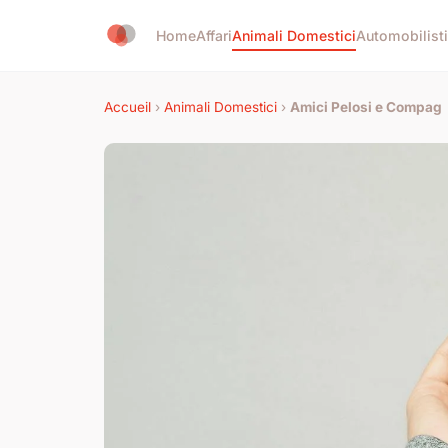
Home
Affari
Animali Domestici
Automobilist
Accueil
›
Animali Domestici
›
Amici Pelosi e Compag