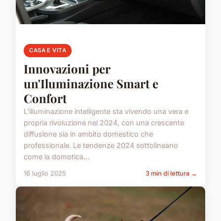
CASA E VITA
Innovazioni per
un'Iluminazione Smart e
Confort
L'illuminazione intelligente sta vivendo una vera e
propria rivoluzione nel 2024, con una crescente
diffusione sia in ambito domestico che
professionale. Le tendenze 2024 sottolineano
come la domotica...
16 luglio 2025
3 min di lettura →