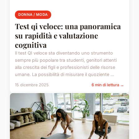
DONNA / MODA
Test qi veloce: una panoramica
su rapidità e valutazione
cognitiva
Il test QI veloce sta diventando uno strumento
sempre più popolare tra studenti, genitori attenti
alla crescita dei figli e professionisti delle risorse
umane. La possibilità di misurare il quoziente ...
15 dicembre 2025
6 min di lettura →