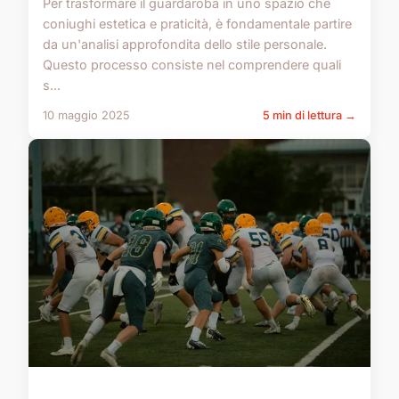
Per trasformare il guardaroba in uno spazio che
coniughi estetica e praticità, è fondamentale partire
da un'analisi approfondita dello stile personale.
Questo processo consiste nel comprendere quali
s...
10 maggio 2025
5 min di lettura →