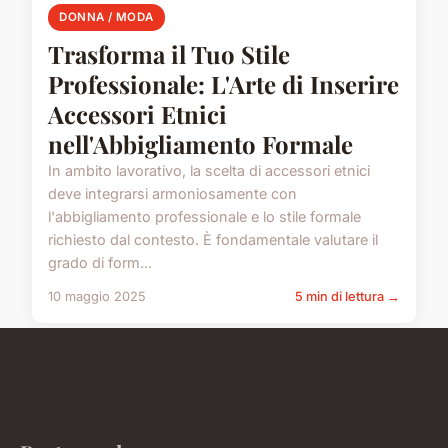
DONNA / MODA
Trasforma il Tuo Stile
Professionale: L'Arte di Inserire
Accessori Etnici
nell'Abbigliamento Formale
In ambito lavorativo, la scelta di accessori etnici
deve integrarsi armoniosamente con
l'abbigliamento professionale e lo stile formale
richiesto dal contesto. È fondamentale valutare il
grado di form...
10 maggio 2025
5 min di lettura →