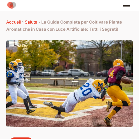
Accueil
›
Salute
›
La Guida Completa per Coltivare Piante
Aromatiche in Casa con Luce Artificiale: Tutti i Segreti!