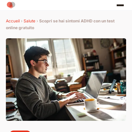
Accueil
›
Salute
›
Scopri se hai sintomi ADHD con un test
online gratuito